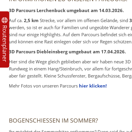
3D Parcours Lerchenbuck umgebaut am 14.03.2026.
Auf ca.
2,5 km
Strecke, vor allem im offenen Gelände, sind
3
werden, so ist er auch für Familien und ungeübte Wanderer 
Routenplaner
sind nur einige Highlights. Auf dem Parcours befindet sich 
und können eine Rast einlegen oder sich vor Regen schützen
3D Parcours Diebleinsberg umgebaut am 17.04.2026.
Hier sind die Wege gleich geblieben aber wir haben neue 3D 
Rundweg in einem Hang/Steinbruch, vor allem für fortgeschrit
aber fair gestellt. Kleine Schussfenster, Bergaufschüsse, B
Mehr Fotos von unseren Parcours
hier klicken!
BOGENSCHIESSEN IM SOMMER?
Ihr möchtet der Sommerhitze entkommen? Dann seid ihr au