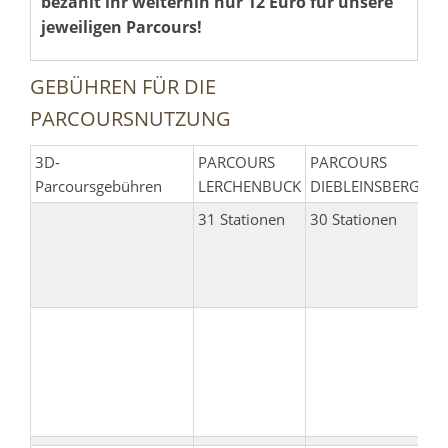
bezahlt ihr weiterhin nur 12 Euro für unsere
jeweiligen Parcours!
GEBÜHREN FÜR DIE
PARCOURSNUTZUNG
3D-
PARCOURS
PARCOURS
KO
Parcoursgebühren
LERCHENBUCK
DIEBLEINSBERG
31 Stationen
30 Stationen
P
LE
+ 
DI
BE
P
SI
GL
ZU